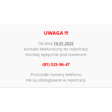
Strona główna
Nasze usługi
Nasi 
UWAGA !!!
Aktualności
Od dnia
16.01.2025
kontakt telefoniczny do rejestracji
ilia
Aktualności
Ogłoszenia
Dyżur w dniach 24.12.2020 oraz 31
możliwy wyłącznie pod numerem:
(81) 525-96-47
Pozostałe numery telefonu
nie są obsługiwane w rejestracji.
2.2020 oraz 31.12.2020