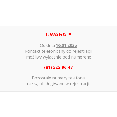
Strona główna
Nasze usługi
Nasi 
UWAGA !!!
Aktualności
Od dnia
16.01.2025
kontakt telefoniczny do rejestracji
 Familia
Aktualności
Bez kategorii
Standardy Ochrony Małoletn
możliwy wyłącznie pod numerem:
(81) 525-96-47
Pozostałe numery telefonu
nie są obsługiwane w rejestracji.
 Małoletnich